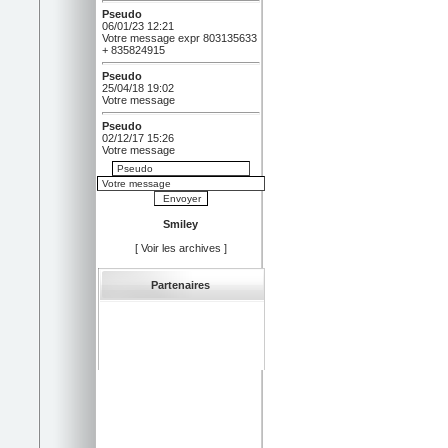
Pseudo
06/01/23 12:21
Votre message expr 803135633
+ 835824915
Pseudo
25/04/18 19:02
Votre message
Pseudo
02/12/17 15:26
Votre message
hoppxz
02/02/16 03:22
cvy20
Smiley
bjtdvaaefz
25/01/15 18:02
[
Voir les archives
]
EmkLJ
sbwkoppcqod
Partenaires
11/01/15 01:31
NzpBp4
Pseudo
01/08/14 11:32
Votre message
udkluzt
21/12/12 10:56
HEB32x
Pseudo
19/12/12 08:06